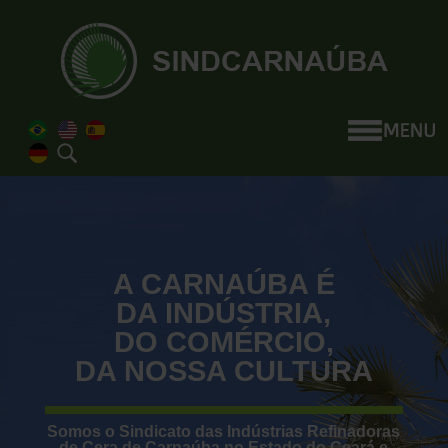
A CARNAÚBA É
DA INDÚSTRIA,
DO COMÉRCIO,
DA NOSSA CULTURA
Somos o Sindicato das Indústrias Refinadoras
de Cera de Carnaúba no Estado do Ceará e