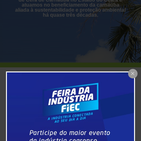
atuamos no beneficiamento da carnaúba
aliada à sustentabilidade e proteção ambiental
há quase três décadas.
NOSSOS
ASSOCIADOS